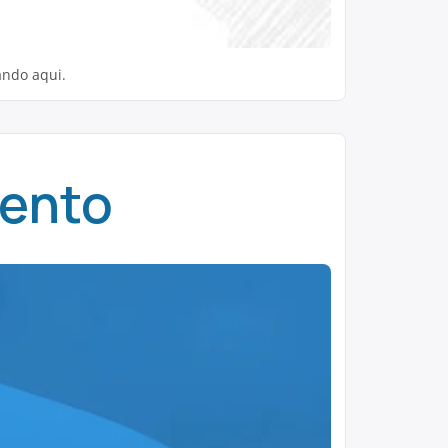
ando aqui.
mento