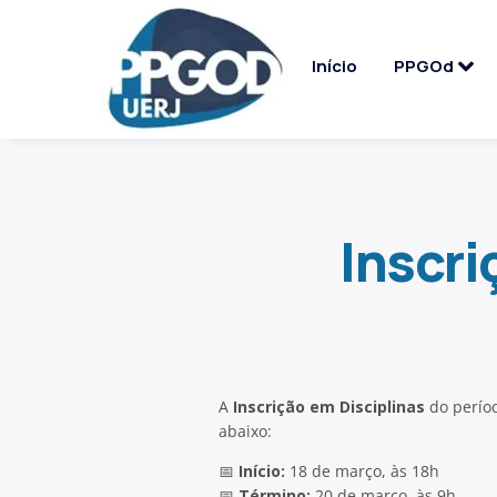
Início
PPGOd
Inscri
A
Inscrição em Disciplinas
do perío
abaixo:
📅
Início:
18 de março, às 18h
📅
Término:
20 de março, às 9h