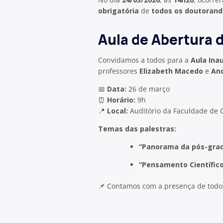
obrigatória
de
todos os doutorand
Aula de Abertura 
Convidamos a todos para a
Aula Ina
professores
Elizabeth Macedo
e
And
📅
Data:
26 de março
⏰
Horário:
9h
📍
Local:
Auditório da Faculdade de O
Temas das palestras:
“Panorama da pós-gradu
“Pensamento Científico
📌 Contamos com a presença de todos