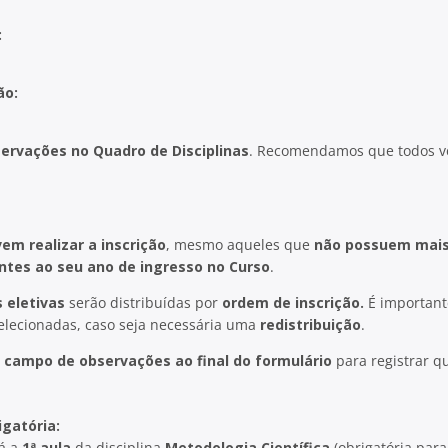
:
ão:
servações no Quadro de Disciplinas
. Recomendamos que todos v
em realizar a inscrição
, mesmo aqueles que
não possuem mais 
tes ao seu ano de ingresso no Curso
.
s eletivas
serão distribuídas por
ordem de inscrição.
É important
 selecionadas, caso seja necessária uma
redistribuição
.
o
campo de observações ao final do formulário
para registrar q
igatória:
rá a
1ª aula
da disciplina
Metodologia Científica
(obrigatória par