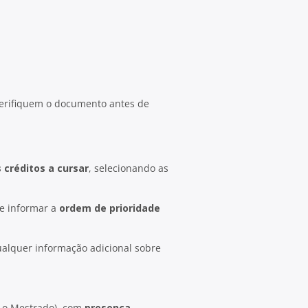
erifiquem o documento antes de
créditos a cursar
, selecionando as
e informar a
ordem de prioridade
ualquer informação adicional sobre
a o Mestrado), com
presença