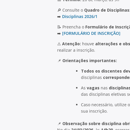
🔎 Consulte o
Quadro de Disciplinas
➡️
Disciplinas 2026/1
📝 Preencha o
Formulário de Inscriç
➡️
[FORMULÁRIO DE INSCRIÇÃO]
⚠️
Atenção:
houve
alterações e ob
realizar a inscrição.
📌
Orientações importantes:
Todos os discentes dev
disciplinas
corresponden
As
vagas
nas
disciplina
das disciplinas eletivas
Caso necessário, utilize 
sua inscrição.
📌
Observação sobre disciplina obr
No dia
24/03/2026
, às
14h20
, ocorre